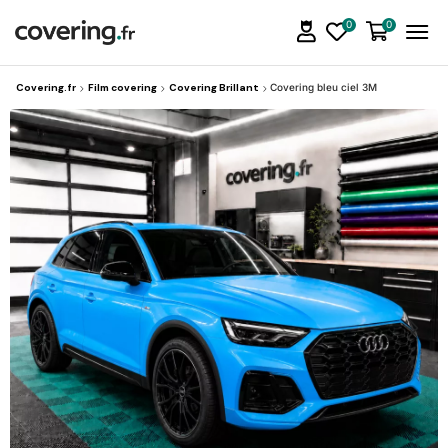
0
0
Covering.fr
Film covering
Covering Brillant
Covering bleu ciel 3M