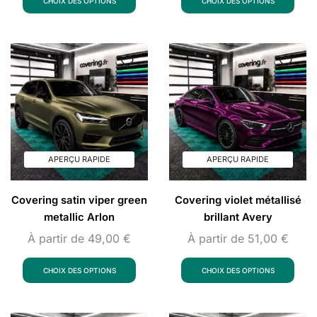
CHOIX DES OPTIONS
CHOIX DES OPTIONS
APERÇU RAPIDE
APERÇU RAPIDE
Covering satin viper green
Covering violet métallisé
metallic Arlon
brillant Avery
À partir de
49,00
€
À partir de
51,00
€
CHOIX DES OPTIONS
CHOIX DES OPTIONS