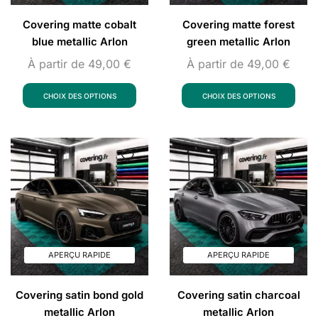
Covering matte cobalt
Covering matte forest
blue metallic Arlon
green metallic Arlon
À partir de
49,00
€
À partir de
49,00
€
CHOIX DES OPTIONS
CHOIX DES OPTIONS
APERÇU RAPIDE
APERÇU RAPIDE
Covering satin bond gold
Covering satin charcoal
metallic Arlon
metallic Arlon