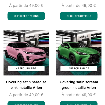
À partir de
49,00
€
À partir de
49,00
€
CHOIX DES OPTIONS
CHOIX DES OPTIONS
APERÇU RAPIDE
APERÇU RAPIDE
Covering satin paradise
Covering satin scream
pink metallic Arlon
green metallic Arlon
À partir de
49,00
€
À partir de
49,00
€