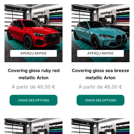
APERÇU RAPIDE
APERÇU RAPIDE
Covering gloss ruby red
Covering gloss sea breeze
metallic Arlon
metallic Arlon
À partir de
49,00
€
À partir de
49,00
€
CHOIX DES OPTIONS
CHOIX DES OPTIONS