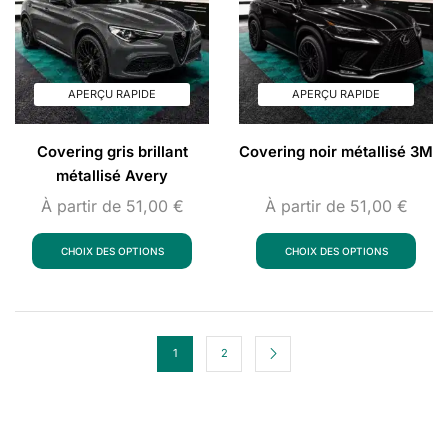
APERÇU RAPIDE
APERÇU RAPIDE
Covering gris brillant
Covering noir métallisé 3M
métallisé Avery
À partir de
51,00
€
À partir de
51,00
€
CHOIX DES OPTIONS
CHOIX DES OPTIONS
1
2