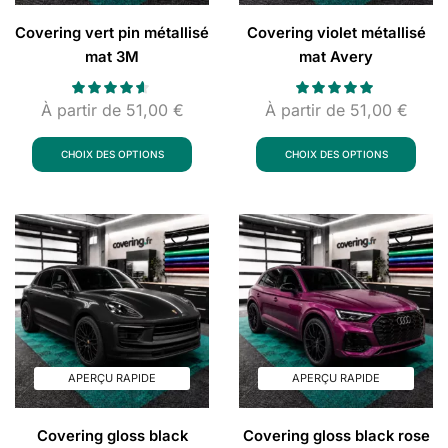
Covering vert pin métallisé
Covering violet métallisé
mat 3M
mat Avery
À partir de
51,00
€
À partir de
51,00
€
CHOIX DES OPTIONS
CHOIX DES OPTIONS
APERÇU RAPIDE
APERÇU RAPIDE
Covering gloss black
Covering gloss black rose