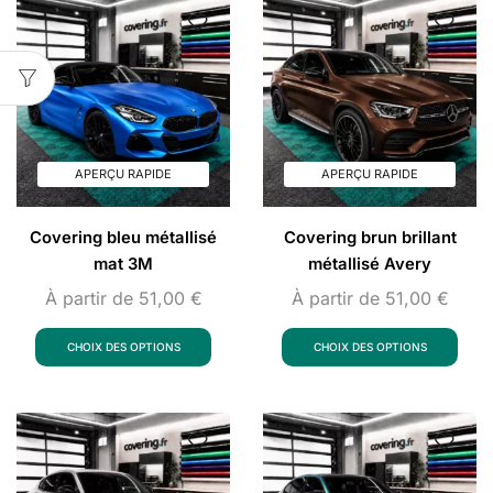
APERÇU RAPIDE
APERÇU RAPIDE
Covering bleu métallisé
Covering brun brillant
mat 3M
métallisé Avery
À partir de
51,00
€
À partir de
51,00
€
CHOIX DES OPTIONS
CHOIX DES OPTIONS